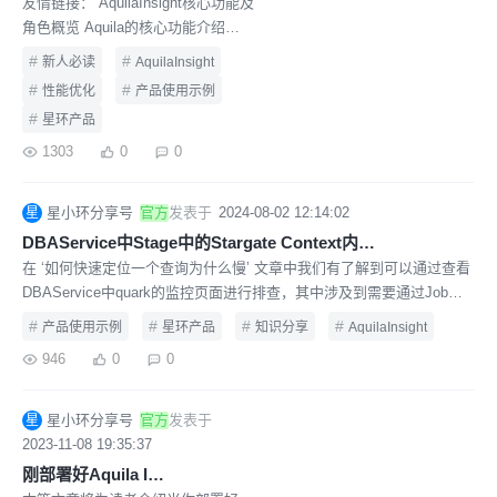
友情链接： AquilaInsight核心功能及
角色概览 Aquila的核心功能介绍
DBA Service的核心功能介绍 刚部署
#
#
新人必读
AquilaInsight
好Aquila Insight，第一次如何使用
#
#
性能优化
产品使用示例
如何通过Aquila Insight快速定位一个
#
星环产品
查询为什么慢？ Aquila 添加自定义
监控信息和告警的示例 当
1303
0
0
Quark/Inceptor上跑批变慢、不健
康，如何借助星环运维工具
星小环分享号
官方
发表于
2024-08-02 12:14:02
星
AquilaInsight进行排查？ 【产品使用
DBAService中Stage中的Stargate Context内容如何理解？
示例】使用Aquila Insight运维示例
在 ‘如何快速定位一个查询为什么慢’ 文章中我们有了解到可以通过查看
（含演示视频） 排查方法 可以通过
DBAService中quark的监控页面进行排查，其中涉及到需要通过Job页
Aquila对Insig
面的stage信息进行排查。 本篇文章我们将为读者应该如何解读Stage中
#
#
#
#
产品使用示例
星环产品
知识分享
AquilaInsight
的Stargate Context内容。
946
0
0
星小环分享号
官方
发表于
星
2023-11-08 19:35:37
刚部署好Aquila Insight，第一次如何使用