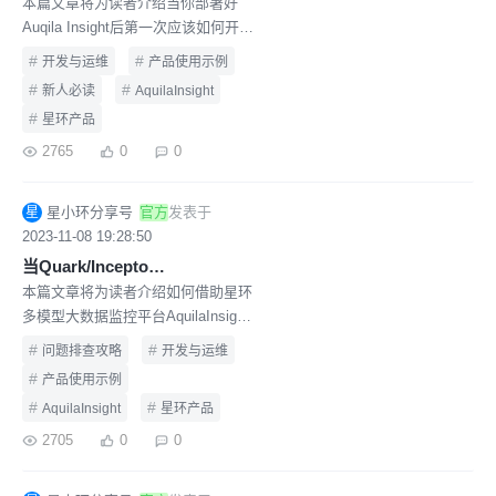
本篇文章将为读者介绍当你部署好
Auqila Insight后第一次应该如何开始
使用，还有更多额外的延申内容，请
#
#
开发与运维
产品使用示例
参考友情链接按需查看~
#
#
新人必读
AquilaInsight
#
星环产品
2765
0
0
星小环分享号
官方
发表于
星
2023-11-08 19:28:50
当Quark/Inceptor上跑批变慢、不健康，如何借助AquilaInsight进行排查？
本篇文章将为读者介绍如何借助星环
多模型大数据监控平台AquilaInsight
来对业务上的跑批慢等场景进行排
#
#
问题排查攻略
开发与运维
查。
#
产品使用示例
#
#
AquilaInsight
星环产品
2705
0
0