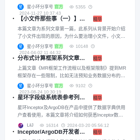
到的核心技术点，希望能为读者在进行数字化转型过
数据标准不统一、客户产品账户等信息标签缺乏标准
星小环分享号
官方
5355
星
程中的技术选型提供思路。如果这篇文章对您有所帮
化定义和管理等各类痛点使得数据治理、数据资产统
2024-11-27 10:37:43
助欢迎多多点赞支持~
【小文件那些事（一）】为什么会出现小文件？小文件出现背景、原因及危害
筹等需求日益增长。因此，“根据银行IT架构优化要
精华
求，急需构建一体化大数据平台，同时以单一的大数
本篇文章为系列文章第一篇，此系列从背景开始介绍
据平台规划建设路径推进数据分析系统的建设”。但
了小文件出现的原因，为什么要治理小文件，小文件
是，依然存在很多挑战...
过多如何解决，以及不同表格式、不同阶段（存储
星小环分享号
官方
10148
星
端、计算端、SQL端）下针对小文件的最佳治理手段
2024-04-02 11:44:32
分布式计算框架系列文章（二）数据倾斜现象诱因、原理、影响，以及星环对此的应对策略
是什么。
精华
上篇文章《MR框架工作流程以及框架限制》提到MR
框架存在一些限制，比如无法预知业务数据分布的规
律等等，这些限制很容易导致一个现象--数据倾斜。
星小环分享号
官方
9102
星
本篇文章将从计算原理层面为您讲述为什么会出现数
2023-08-24 10:30:19
星环字段级系统表参考列表（Inceptor/ArgoDB）
据倾斜的现象，它的诱因是什么，有什么影响，以及
精华
星环科技为了避免这些风险做的一些技术创新与方
星环Inceptor及ArgoDB在产品中提供了数据字典供用
案。感兴趣的小伙伴们继续看下去吧~
户查看使用，本篇文章将介绍如何获悉Inceptor数据
库中存储的表相关信息，如需了解更多有关ArgoDB
LilJ
16314
2024-03-20 05:56:12
Holodesk表的统计信息，可参考官网文档站
Inceptor/ArgoDB开发者指南系列1--如何连接数据库
精华
《ArgoDB开发者指南》9.5章节进行查看。