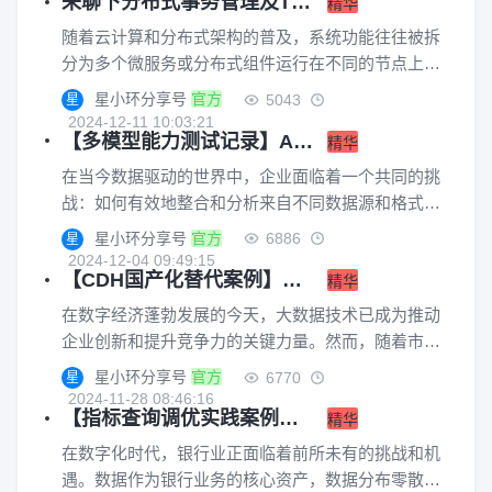
来聊下分布式事务管理及TDDMS中的技术实现
精华
随着云计算和分布式架构的普及，系统功能往往被拆
分为多个微服务或分布式组件运行在不同的节点上。
这种分布式环境带来了可扩展性和灵活性，但也引入
星小环分享号
官方
5043
星
了事务一致性问题。在单体架构中，事务管理依赖于
2024-12-11 10:03:21
【多模型能力测试记录】ArgoDB分布式数据库与图数据库StellarDB联合查询
数据库的原生机制即可轻松实现，但在分布式系统
精华
中，数据分布在多个服务或数据库实例之间，传统的
在当今数据驱动的世界中，企业面临着一个共同的挑
事务模型难以直接应用。分布式事务管理旨在解决这
战：如何有效地整合和分析来自不同数据源和格式的
一问题，它需要协调多个节点的事务状态，确保系统
海量信息。为了应对这一挑战，多模型数据库技术应
星小环分享号
官方
6886
星
在发生故障、网络延迟或节点宕机的情况下仍然能够
运而生，它们以其卓越的的处理能力以及跨模型分析
2024-12-04 09:49:15
保持数据一致性和系统的高可用性。
【CDH国产化替代案例】全面简化架构，降低成本，大幅提升数据处理效率
计算能力为企业不同业务提供了强大的支持。本篇文
精华
章将通过实操为读者演示星环产品的异构数据分析能
在数字经济蓬勃发展的今天，大数据技术已成为推动
力，希望通过这些操作示例，读者将能够直观地了解
企业创新和提升竞争力的关键力量。然而，随着市场
到多模型联合查询在实际应用中的强大潜力，以及如
快速变化，大数据平台也面临着诸多挑战和变革。对
星小环分享号
官方
6770
星
何利用这一技术解决具体的业务挑战，为企业的数据
于依赖CDH构建大数据平台的企业来说当前正在面临
2024-11-28 08:46:16
库选型提供支持。
【指标查询调优实践案例】ArgoDB助力某银行实现性能全面提升
诸多挑战。星环科技助力企业建设了一个统一的数据
精华
中台体系，平滑迁移CDH，各项数据处理指标均实现
在数字化时代，银行业正面临着前所未有的挑战和机
性能突破，本篇文章将为读者介绍在该场景下所使用
遇。数据作为银行业务的核心资产，数据分布零散、