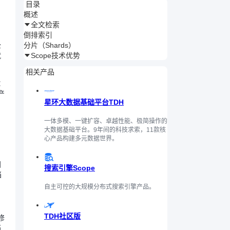
目录
概述
全文检索
倒排索引
分片（Shards）
全
Scope技术优势
就
相关产品
：
产
星环大数据基础平台TDH
一体多模、一键扩容、卓越性能、极简操作的
大数据基础平台。9年间的科技求索，11款核
心产品构建多元数据世界。
固
搜索引擎Scope
档
自主可控的大规模分布式搜索引擎产品。
TDH社区版
修
档