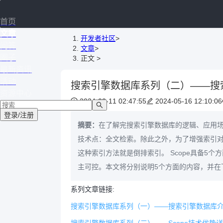
首页
文章
开发者社区
>
问答
文章
>
圈子
正文
>
最新资讯
活动
搜索引擎数据库系列（二）——搜
资源中心
2024-03-11 02:47:55
2024-05-16 12:10:06
登录/注册
摘要：
在了解完搜索引擎数据库的逻辑、应用
技术点：全文检索。除此之外，为了增强索引
这种索引方法就是倒排索引。 Scope具备5
主可控。本文将分别说明5个方面的内容，并在
优势，这些优势将与前文中提及的发展趋势息
系列文章链接:
搜索引擎数据库系列（一）——搜索引擎数据库