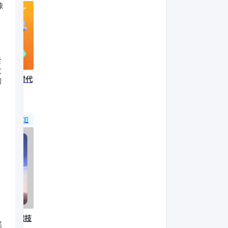
像
索
就
：数字时代
的
30:00
报名参加
·未来数据技
某