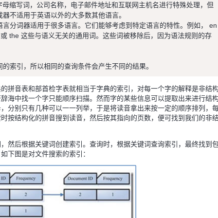
er）：可对首字母缩写词，公司名称，电子邮件地址和互联网主机名进行特殊处理，但
5月30-31日，2024向星力
成器不适用于英语以外的大多数其他语言。
术峰会邀您报名
r）：特定语言分词器适用于很多语言。它们能够考虑到特定语言的特性。例如， en
2024-05-30 05:00:00 ~ 05-
nd 或 the 这些与语义无关的通用词。这些词被移除后，因为语法规则的存
线下
同的索引，所以相同的查询条件会产生不同的结果。
典的拼音表和部首检字表就相当于字典的索引，对每一个字的解释是非结
茫辞海中找一个字只能顺序扫描。然而字的某些信息可以提取出来进行结
母，分别只有几种可以一一列举，于是将读音拿出来按一定的顺序排列，
索时按结构化的拼音搜到读音，然后按其指向的页数，便可找到我们的非
“新科技 星力量” 第三届科
词，然后根据关键词创建索引。查询时，根据关键词查询索引，最终找到
评选报名火热进行中
。如下图是对文件搜索的索引：
2023-11-15 16:00:00 ~ 12-
线上