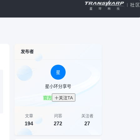
发布者
星
星小环分享号
官方
关注TA
文章
问答
关注者
194
272
27