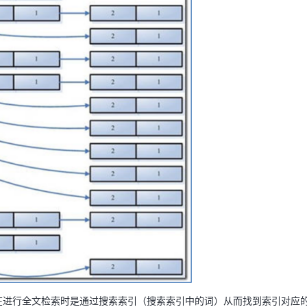
5月25-26日，向星力·未来
会（FDTC)邀您共赴数据技
2023-05-25 00:00:00 ~ 05-
线下
“新科技 星力量” 第二届（2
科技实践案例评选报名火热
2022-11-19 16:00:00 ~ 202
16:00:00
线上
，在进行全文检索时是通过搜索索引（搜索索引中的词）从而找到索引对应