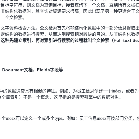
含目标字符串，则文档为查询目标，接着查询下一个文档，直到所有文档
的非结构化数据时，其查询对资源要求很高，因此出现了另一种更适合于
——全文检索。
的文字资料检索方法。全文检索首先将非结构化数据中的一部分信息提取
一定结构的数据进行搜索，从而达到搜索相对较快的目的。从非结构化数
这种先建立索引，再对索引进行搜索的过程就叫全文检索（Full-text Sea
。
ocument文档、Fields字段等
index中的数据通常具有相似的特征。例如：为员工信息创建一个index，或者为
引（全局索引）不是一个概念，这里指的是搜索引擎中的数据对象。
一个index可以定义一个或多个type。例如：员工信息index可按部门分类，