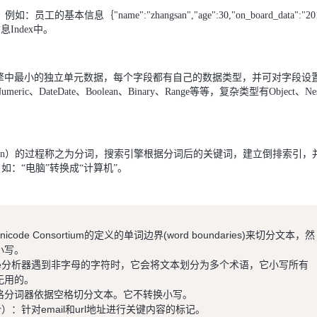
息｛"name":"zhangsan","age":30,"on_board_data":"20
信息Index中。
段是搜索引擎中最小的独立单元数据，每个字段都有自己的数据类型，并可对字段设
、DateDate、Boolean、Binary、Range等等，复杂类型有Object、Nes
【直播预约】星课堂第七期
下的创新人才
oken）的过程称之为分词，搜索引擎根据分词后的关键词，建立倒排索引，
：“电脑”转换成“计算机”。
2022-06-07 11:30:00 ~ 12:
线上
Unicode Consortium的定义的单词边界(word boundaries)来切分文本，然
小写。
）：当simple分析器遇到非字母的字符时，它会将文本划分为多个术语，它小写所有
无用的。
zer）：空格分词器依据空格切分文本。它不转换小写。
lyzer）：针对email和url地址进行关键内容的标记。