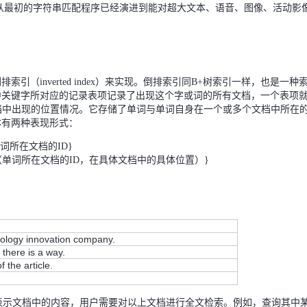
从最初的字符串匹配程序已经演进到能对超大文本、语音、图像、活动影
（inverted index）来实现。倒排索引同B+树索引一样，也是一种
中关键字所对应的记录表项记录了出现这个字或词的所有文档，一个表项
【直播预约】星课堂第七期
档中出现的位置情况。它存储了单词与单词自身在一个或多个文档中所在
下的创新人才
体有两种表现形式：
2022-06-07 11:30:00 ~ 12:
词，单词所在文档的ID}
为{单词，（单词所在文档的ID，在具体文档中的具体位置）}
线上
nology innovation company.
 there is a way.
 the article.
5月30-31日，2024向星力
,Text表示文档中的内容，用户需要对以上文档进行全文检索。例如，查询其中