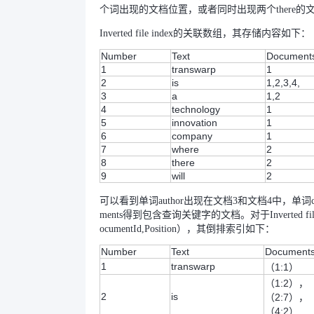
个词出现的文档位置，或者同时出现两个there的
Inverted file index的关联数组，其存储内容如下：
Number
Text
Document
1
transwarp
1
2
is
1,2,3,4,
3
a
1,2
4
technology
1
5
innovation
1
6
company
1
7
where
2
8
there
2
9
will
2
可以看到单词author出现在文档3和文档4中，单
ments得到包含查询关键字的文档。对于Inverted file
ocumentId,Position），其倒排索引如下：
Number
Text
Document
1
transwarp
（1:1）
（1:2），
2
is
（2:7），
（4:2）