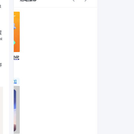
1
置
t
：数字时代
并
30:00
报名参加