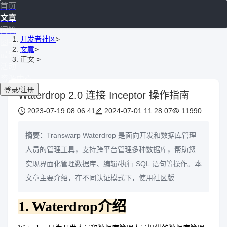
首页
文章
问答
开发者社区
>
圈子
文章
>
最新资讯
正文
>
活动
资源中心
登录/注册
Waterdrop 2.0 连接 Inceptor 操作指南
2023-07-19 08:06:41
2024-07-01 11:28:07
11990
摘要：
Transwarp Waterdrop 是面向开发和数据库管理
人员的管理工具，支持跨平台管理多种数据库，帮助您
实现界面化管理数据库、编辑/执行 SQL 语句等操作。本
文章主要介绍，在不同认证模式下，使用社区版
Waterdrop连接TDH社区版的Inceptor数据库时的各种配
1. Waterdrop介绍
置，通过该Demo的说明帮助用户更快上手Waterdrop进
行数据开发。